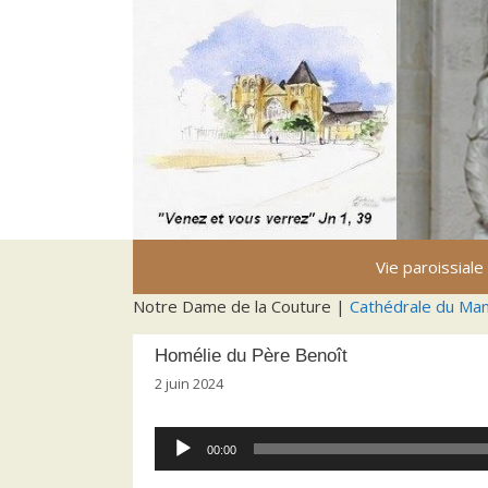
Aller
au
contenu
Vie paroissiale
Notre Dame de la Couture |
Cathédrale du Ma
Homélie du Père Benoît
2 juin 2024
Lecteur
00:00
audio