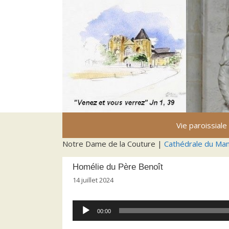
Aller
au
contenu
Vie paroissiale
Notre Dame de la Couture |
Cathédrale du Ma
Homélie du Père Benoît
14 juillet 2024
Lecteur
00:00
audio