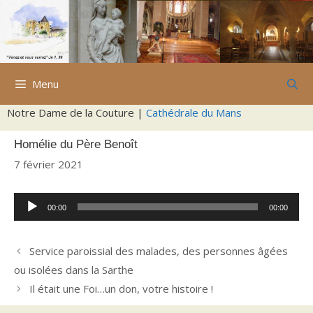
Aller
au
contenu
Menu
Notre Dame de la Couture |
Cathédrale du Mans
Homélie du Père Benoît
7 février 2021
Lecteur
00:00
00:00
audio
Service paroissial des malades, des personnes âgées
ou isolées dans la Sarthe
Il était une Foi…un don, votre histoire !