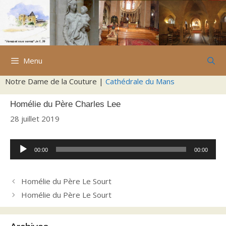
Aller
au
contenu
Menu
Notre Dame de la Couture |
Cathédrale du Mans
Homélie du Père Charles Lee
28 juillet 2019
Lecteur
00:00
00:00
audio
Homélie du Père Le Sourt
Homélie du Père Le Sourt