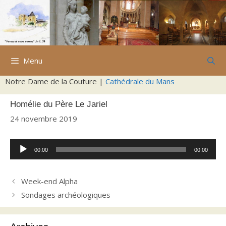
Aller
au
contenu
Menu
Notre Dame de la Couture |
Cathédrale du Mans
Homélie du Père Le Jariel
24 novembre 2019
Lecteur
00:00
00:00
audio
Week-end Alpha
Sondages archéologiques