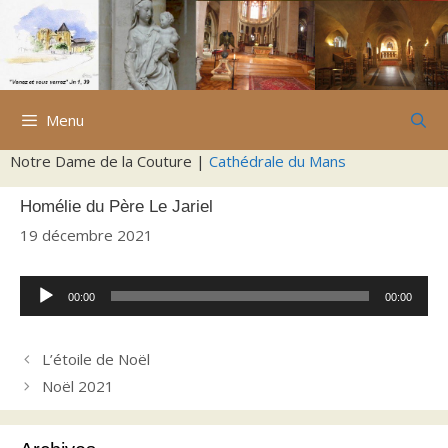
Aller
au
contenu
Menu
Notre Dame de la Couture |
Cathédrale du Mans
Homélie du Père Le Jariel
19 décembre 2021
Lecteur
00:00
00:00
audio
L’étoile de Noël
Noël 2021