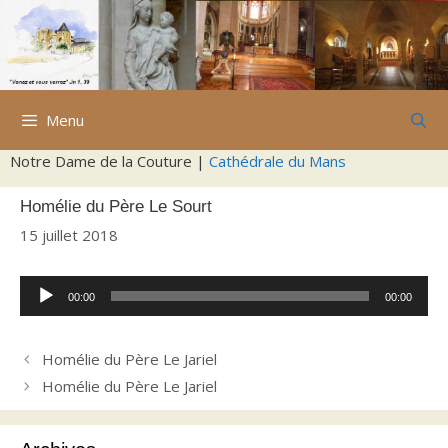
Aller
au
contenu
Menu
Notre Dame de la Couture |
Cathédrale du Mans
Homélie du Père Le Sourt
15 juillet 2018
Lecteur
00:00
00:00
audio
Homélie du Père Le Jariel
Homélie du Père Le Jariel