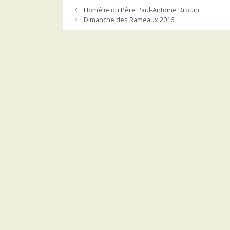
Homélie du Père Paul-Antoine Drouin
Dimanche des Rameaux 2016