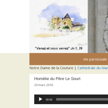
Aller
au
contenu
Vie paroissiale
Notre Dame de la Couture |
Cathédrale du Ma
Homélie du Père Le Sourt
20 mars 2016
Lecteur
00:00
audio