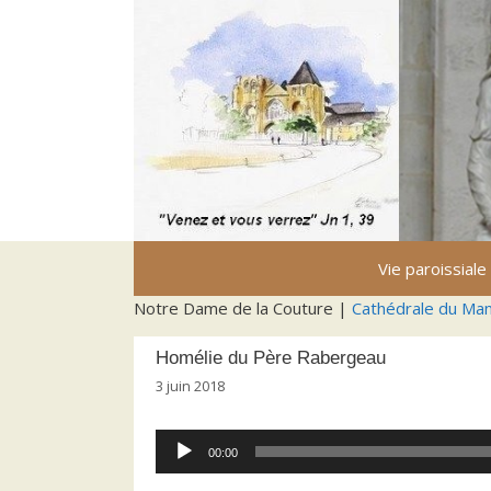
Aller
au
contenu
Vie paroissiale
Notre Dame de la Couture |
Cathédrale du Ma
Homélie du Père Rabergeau
3 juin 2018
Lecteur
00:00
audio