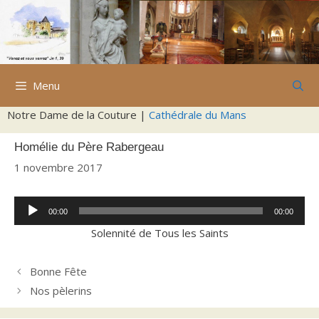
Aller
au
contenu
Menu
Notre Dame de la Couture |
Cathédrale du Mans
Homélie du Père Rabergeau
1 novembre 2017
Lecteur
00:00
00:00
audio
Solennité de Tous les Saints
Bonne Fête
Nos pèlerins