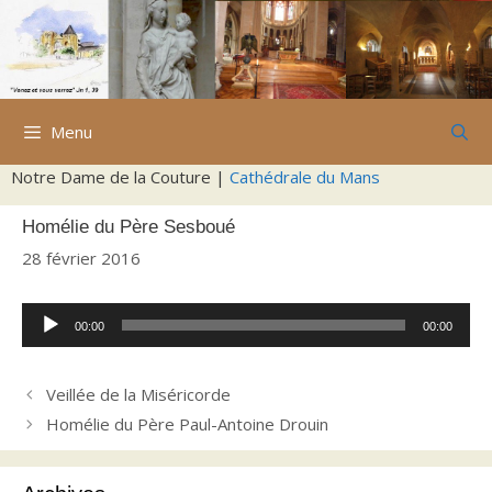
Aller
au
contenu
Menu
Notre Dame de la Couture |
Cathédrale du Mans
Homélie du Père Sesboué
28 février 2016
Lecteur
00:00
00:00
audio
Veillée de la Miséricorde
Homélie du Père Paul-Antoine Drouin