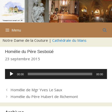
Aller
au
contenu
Menu
Notre Dame de la Couture |
Cathédrale du Mans
Homélie du Père Sesboüé
23 septembre 2015
Lecteur
00:00
00:00
audio
Homélie de Mgr Yves Le Saux
Homélie du Père Hubert de Richemont