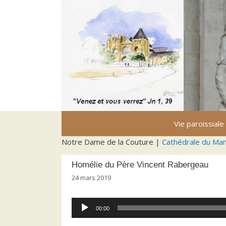
Aller
au
contenu
Vie paroissiale
Notre Dame de la Couture |
Cathédrale du Ma
Homélie du Père Vincent Rabergeau
24 mars 2019
Lecteur
00:00
audio