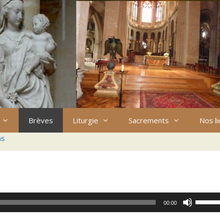
Brèves
Liturgie
Sacrements
Nos l
ns
Utilisez
00:00
les
flèches