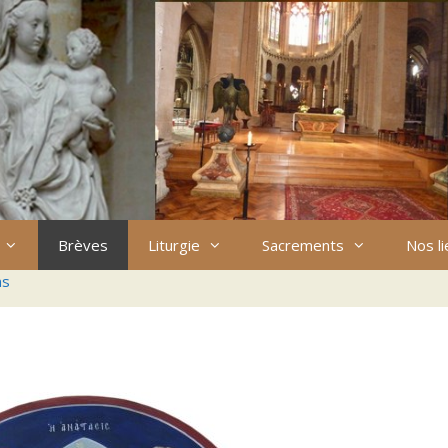
Brèves
Liturgie
Sacrements
Nos l
ns