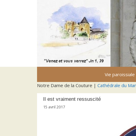
Aller
au
contenu
Vie paroissiale
Notre Dame de la Couture |
Cathédrale du Ma
Il est vraiment ressuscité
15 avril 2017