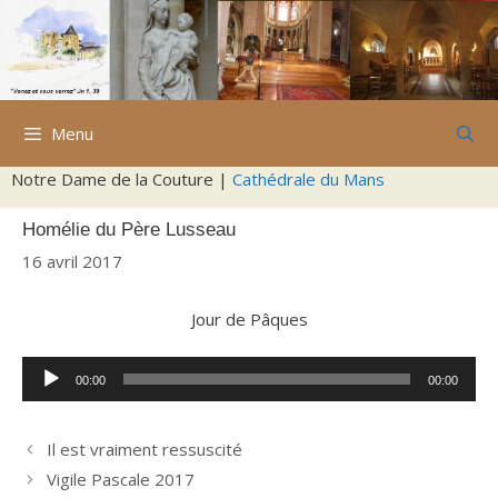
Aller
au
contenu
Menu
Notre Dame de la Couture |
Cathédrale du Mans
Homélie du Père Lusseau
16 avril 2017
Jour de Pâques
Lecteur
00:00
00:00
audio
Il est vraiment ressuscité
Vigile Pascale 2017