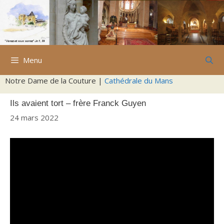
Aller
au
contenu
Menu
Notre Dame de la Couture |
Cathédrale du Mans
Ils avaient tort – frère Franck Guyen
24 mars 2022