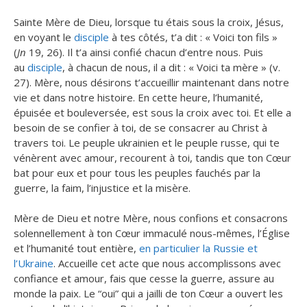
Sainte Mère de Dieu, lorsque tu étais sous la croix, Jésus,
en voyant le
disciple
à tes côtés, t’a dit : « Voici ton fils »
(
Jn
19, 26). Il t’a ainsi confié chacun d’entre nous. Puis
au
disciple
, à chacun de nous, il a dit : « Voici ta mère » (v.
27). Mère, nous désirons t’accueillir maintenant dans notre
vie et dans notre histoire. En cette heure, l’humanité,
épuisée et bouleversée, est sous la croix avec toi. Et elle a
besoin de se confier à toi, de se consacrer au Christ à
travers toi. Le peuple ukrainien et le peuple russe, qui te
vénèrent avec amour, recourent à toi, tandis que ton Cœur
bat pour eux et pour tous les peuples fauchés par la
guerre, la faim, l’injustice et la misère.
Mère de Dieu et notre Mère, nous confions et consacrons
solennellement à ton Cœur immaculé nous-mêmes, l’Église
et l’humanité tout entière,
en particulier la Russie et
l’Ukraine
. Accueille cet acte que nous accomplissons avec
confiance et amour, fais que cesse la guerre, assure au
monde la paix. Le “oui” qui a jailli de ton Cœur a ouvert les