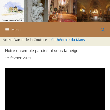
Aller
au
contenu
Menu
Notre Dame de la Couture |
Cathédrale du Mans
Notre ensemble paroissial sous la neige
15 février 2021