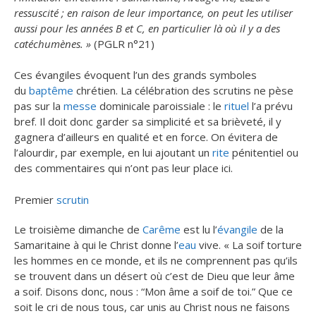
ressuscité ; en raison de leur importance, on peut les utiliser
aussi pour les années B et C, en particulier là où il y a des
catéchumènes. »
(PGLR n°21)
Ces évangiles évoquent l’un des grands symboles
du
baptême
chrétien. La célébration des scrutins ne pèse
pas sur la
messe
dominicale paroissiale : le
rituel
l’a prévu
bref. Il doit donc garder sa simplicité et sa brièveté, il y
gagnera d’ailleurs en qualité et en force. On évitera de
l’alourdir, par exemple, en lui ajoutant un
rite
pénitentiel ou
des commentaires qui n’ont pas leur place ici.
Premier
scrutin
Le troisième dimanche de
Carême
est lu l’
évangile
de la
Samaritaine à qui le Christ donne l’
eau
vive. « La soif torture
les hommes en ce monde, et ils ne comprennent pas qu’ils
se trouvent dans un désert où c’est de Dieu que leur âme
a soif. Disons donc, nous : “Mon âme a soif de toi.” Que ce
soit le cri de nous tous, car unis au Christ nous ne faisons