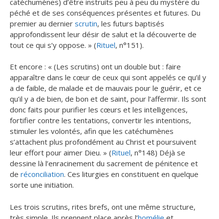
catéchumènes) d’être instruits peu à peu du mystère du
péché et de ses conséquences présentes et futures. Du
premier au dernier
scrutin
, les futurs baptisés
approfondissent leur désir de salut et la découverte de
tout ce qui s’y oppose. » (
Rituel
, n°151).
Et encore : « (Les scrutins) ont un double but : faire
apparaître dans le cœur de ceux qui sont appelés ce qu’il y
a de faible, de malade et de mauvais pour le guérir, et ce
qu’il y a de bien, de bon et de saint, pour l’affermir. Ils sont
donc faits pour purifier les cœurs et les intelligences,
fortifier contre les tentations, convertir les intentions,
stimuler les volontés, afin que les catéchumènes
s’attachent plus profondément au Christ et poursuivent
leur effort pour aimer Dieu. » (
Rituel
, n°148) Déjà se
dessine là l’enracinement du sacrement de pénitence et
de
réconciliation
. Ces liturgies en constituent en quelque
sorte une initiation.
Les trois scrutins, rites brefs, ont une même structure,
très simple. Ils prennent place après l’
homélie
et