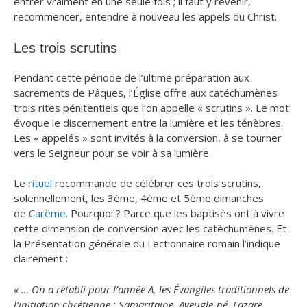
entrer vraiment en une seule fois ; il faut y revenir,
recommencer, entendre à nouveau les appels du Christ.
Les trois scrutins
Pendant cette période de l’ultime préparation aux
sacrements de Pâques, l’Église offre aux catéchumènes
trois rites pénitentiels que l’on appelle « scrutins ». Le mot
évoque le discernement entre la lumière et les ténèbres.
Les « appelés » sont invités à la conversion, à se tourner
vers le Seigneur pour se voir à sa lumière.
Le
rituel
recommande de célébrer ces trois scrutins,
solennellement, les 3ème, 4ème et 5ème dimanches
de
Carême
. Pourquoi ? Parce que les baptisés ont à vivre
cette dimension de conversion avec les catéchumènes. Et
la Présentation générale du Lectionnaire romain l’indique
clairement :
« … On a rétabli pour l’année A, les Évangiles traditionnels de
l’initiation chrétienne : Samaritaine, Aveugle-né, Lazare