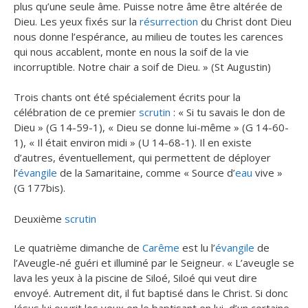
plus qu’une seule âme. Puisse notre âme être altérée de
Dieu. Les yeux fixés sur la
résurrection
du Christ dont Dieu
nous donne l’espérance, au milieu de toutes les carences
qui nous accablent, monte en nous la soif de la vie
incorruptible. Notre chair a soif de Dieu. » (St Augustin)
Trois chants ont été spécialement écrits pour la
célébration de ce premier
scrutin
: « Si tu savais le don de
Dieu » (G 14-59-1), « Dieu se donne lui-même » (G 14-60-
1), « Il était environ midi » (U 14-68-1). Il en existe
d’autres, éventuellement, qui permettent de déployer
l’
évangile
de la Samaritaine, comme « Source d’
eau
vive »
(G 177bis).
Deuxième
scrutin
Le quatrième dimanche de
Carême
est lu l’
évangile
de
l’Aveugle-né guéri et illuminé par le Seigneur. « L’aveugle se
lava les yeux à la piscine de Siloé, Siloé qui veut dire
envoyé. Autrement dit, il fut baptisé dans le Christ. Si donc
Jésus lui ouvrit les yeux en le baptisant en lui, d’un certaine