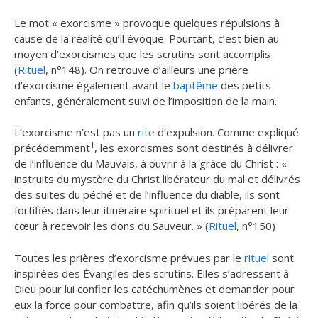
Le mot « exorcisme » provoque quelques répulsions à
cause de la réalité qu’il évoque. Pourtant, c’est bien au
moyen d’exorcismes que les scrutins sont accomplis
(
Rituel
, n°148). On retrouve d’ailleurs une prière
d’exorcisme également avant le
baptême
des petits
enfants, généralement suivi de l’imposition de la main.
L’exorcisme n’est pas un
rite
d’expulsion. Comme expliqué
1
précédemment
, les exorcismes sont destinés à délivrer
de l’influence du Mauvais, à ouvrir à la grâce du Christ : «
instruits du mystère du Christ libérateur du mal et délivrés
des suites du péché et de l’influence du diable, ils sont
fortifiés dans leur itinéraire spirituel et ils préparent leur
cœur à recevoir les dons du Sauveur. » (
Rituel
, n°150)
Toutes les prières d’exorcisme prévues par le
rituel
sont
inspirées des Évangiles des scrutins. Elles s’adressent à
Dieu pour lui confier les catéchumènes et demander pour
eux la force pour combattre, afin qu’ils soient libérés de la