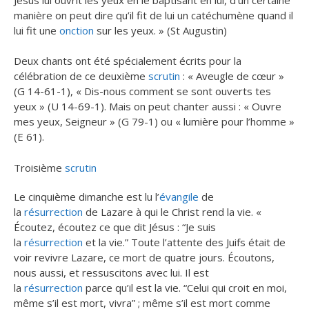
manière on peut dire qu’il fit de lui un catéchumène quand il
lui fit une
onction
sur les yeux. » (St Augustin)
Deux chants ont été spécialement écrits pour la
célébration de ce deuxième
scrutin
: « Aveugle de cœur »
(G 14-61-1), « Dis-nous comment se sont ouverts tes
yeux » (U 14-69-1). Mais on peut chanter aussi : « Ouvre
mes yeux, Seigneur » (G 79-1) ou « lumière pour l’homme »
(E 61).
Troisième
scrutin
Le cinquième dimanche est lu l’
évangile
de
la
résurrection
de Lazare à qui le Christ rend la vie. «
Écoutez, écoutez ce que dit Jésus : “Je suis
la
résurrection
et la vie.” Toute l’attente des Juifs était de
voir revivre Lazare, ce mort de quatre jours. Écoutons,
nous aussi, et ressuscitons avec lui. Il est
la
résurrection
parce qu’il est la vie. “Celui qui croit en moi,
même s’il est mort, vivra” ; même s’il est mort comme