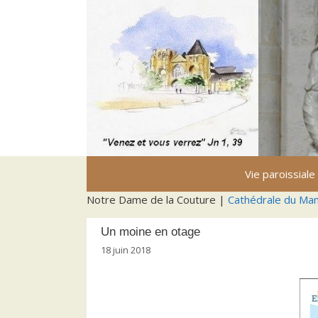
Aller
au
contenu
Vie paroissiale
Notre Dame de la Couture |
Cathédrale du Ma
Un moine en otage
18 juin 2018