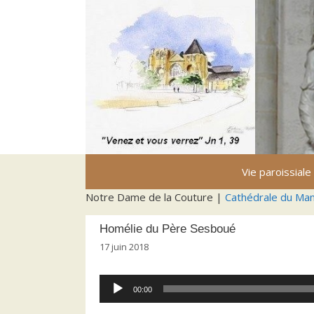
Aller
au
contenu
Vie paroissiale
Notre Dame de la Couture |
Cathédrale du Ma
Homélie du Père Sesboué
17 juin 2018
Lecteur
00:00
audio