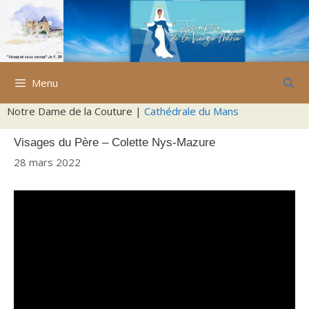
Aller
au
contenu
Menu
Notre Dame de la Couture |
Cathédrale du Mans
Visages du Père – Colette Nys-Mazure
28 mars 2022