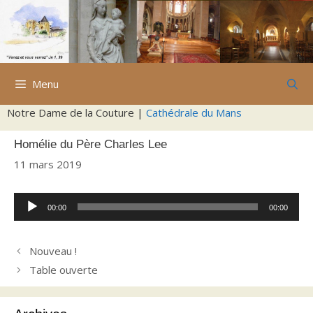
Aller
au
contenu
Menu
Notre Dame de la Couture |
Cathédrale du Mans
Homélie du Père Charles Lee
11 mars 2019
Lecteur
00:00
00:00
audio
Nouveau !
Table ouverte