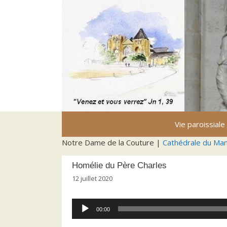
Aller
au
contenu
Vie paroissiale
Notre Dame de la Couture |
Cathédrale du Ma
Homélie du Père Charles
12 juillet 2020
Lecteur
00:00
audio