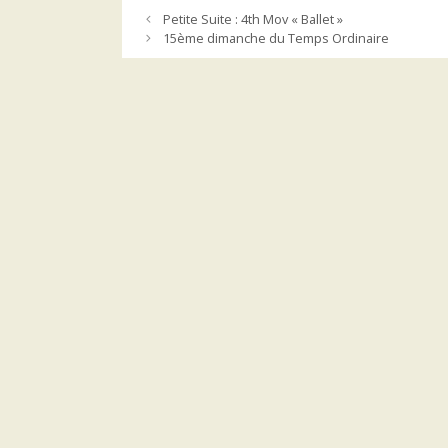
Petite Suite : 4th Mov « Ballet »
15ème dimanche du Temps Ordinaire