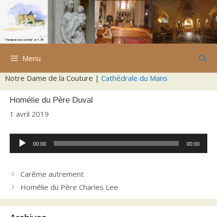
Aller
au
contenu
Menu
Notre Dame de la Couture |
Cathédrale du Mans
Homélie du Père Duval
1 avril 2019
Lecteur
00:00
00:00
audio
Carême autrement
Homélie du Père Charles Lee