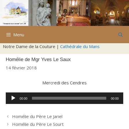
Aller
au
contenu
Menu
Notre Dame de la Couture |
Cathédrale du Mans
Homélie de Mgr Yves Le Saux
14 février 2018
Mercredi des Cendres
Lecteur
00:00
00:00
audio
Homélie du Père Le Jariel
Homélie du Père Le Sourt