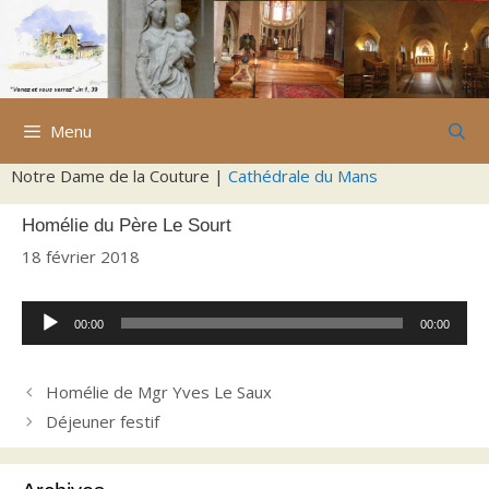
Aller
au
contenu
Menu
Notre Dame de la Couture |
Cathédrale du Mans
Homélie du Père Le Sourt
18 février 2018
Lecteur
00:00
00:00
audio
Homélie de Mgr Yves Le Saux
Déjeuner festif