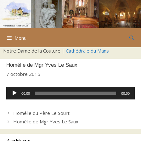
Aller
au
contenu
Menu
Notre Dame de la Couture |
Cathédrale du Mans
Homélie de Mgr Yves Le Saux
7 octobre 2015
Lecteur
00:00
00:00
audio
Homélie du Père Le Sourt
Homélie de Mgr Yves Le Saux