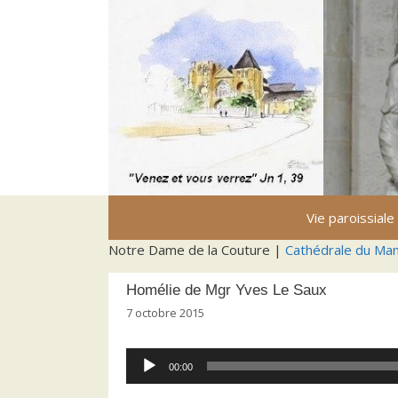
Aller
au
contenu
Vie paroissiale
Notre Dame de la Couture |
Cathédrale du Ma
Homélie de Mgr Yves Le Saux
7 octobre 2015
Lecteur
00:00
audio