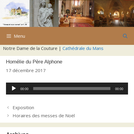
Aller
au
contenu
Menu
Notre Dame de la Couture |
Cathédrale du Mans
Homélie du Père Alphone
17 décembre 2017
Lecteur
00:00
00:00
audio
Exposition
Horaires des messes de Noël