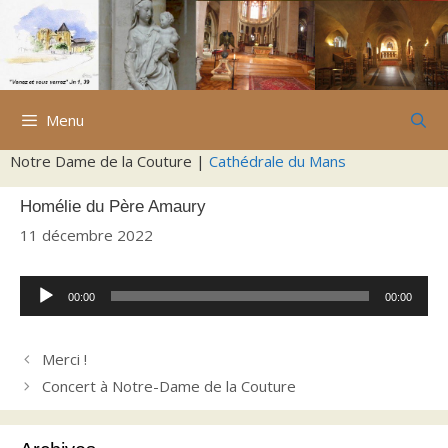
Aller
au
contenu
Menu
Notre Dame de la Couture |
Cathédrale du Mans
Homélie du Père Amaury
11 décembre 2022
Lecteur
00:00
00:00
audio
Merci !
Concert à Notre-Dame de la Couture