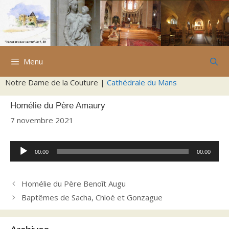
Aller
au
contenu
Menu
Notre Dame de la Couture |
Cathédrale du Mans
Homélie du Père Amaury
7 novembre 2021
Lecteur
00:00
00:00
audio
Homélie du Père Benoît Augu
Baptêmes de Sacha, Chloé et Gonzague