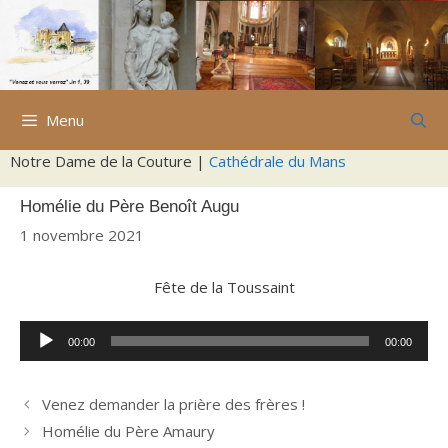
Aller
au
contenu
Menu
Notre Dame de la Couture |
Cathédrale du Mans
Homélie du Père Benoît Augu
1 novembre 2021
Fête de la Toussaint
Lecteur
00:00
00:00
audio
Venez demander la prière des frères !
Homélie du Père Amaury