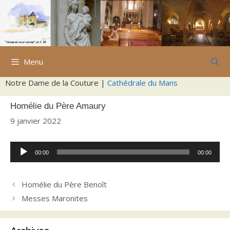
Aller
au
contenu
Menu
Notre Dame de la Couture |
Cathédrale du Mans
Homélie du Père Amaury
9 janvier 2022
Lecteur
00:00
00:00
audio
Homélie du Père Benoît
Messes Maronites