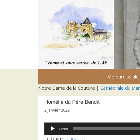
Aller
au
contenu
Vie paroissiale
Notre Dame de la Couture |
Cathédrale du Ma
Homélie du Père Benoît
2 janvier 2022
Lecteur
00:00
audio
Le texte,
cliquer ici…