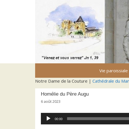
Aller
au
contenu
Vie paroissiale
Notre Dame de la Couture |
Cathédrale du Ma
Homélie du Père Augu
6 août 2023
Lecteur
00:00
audio