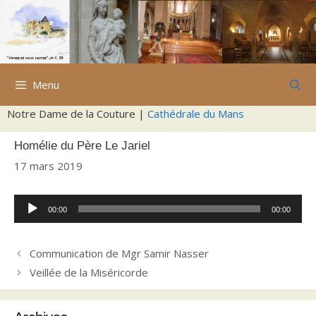
Aller
au
contenu
Menu
Notre Dame de la Couture |
Cathédrale du Mans
Homélie du Père Le Jariel
17 mars 2019
Lecteur
00:00
00:00
audio
Communication de Mgr Samir Nasser
Veillée de la Miséricorde