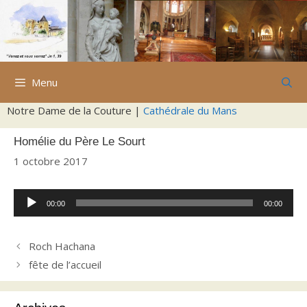
Aller
au
contenu
Menu
Notre Dame de la Couture |
Cathédrale du Mans
Homélie du Père Le Sourt
1 octobre 2017
Lecteur
00:00
00:00
audio
Roch Hachana
fête de l’accueil