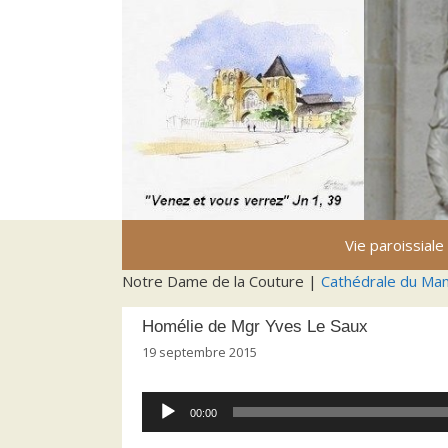
Aller
au
contenu
Vie paroissiale
Notre Dame de la Couture |
Cathédrale du Ma
Homélie de Mgr Yves Le Saux
19 septembre 2015
Lecteur
00:00
audio