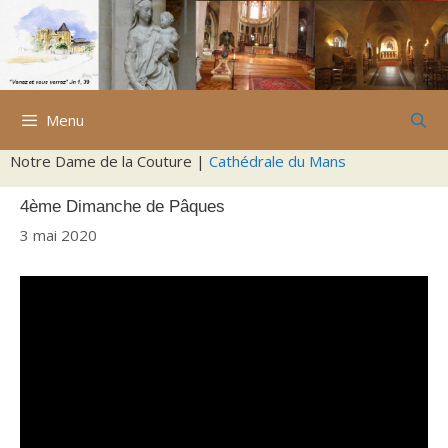
Aller
au
contenu
Menu
Notre Dame de la Couture |
Cathédrale du Mans
4ème Dimanche de Pâques
3 mai 2020