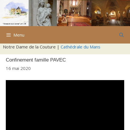
Aller
au
contenu
Menu
Notre Dame de la Couture |
Cathédrale du Mans
Confinement famille PAVEC
16 mai 2020