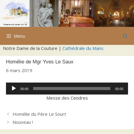
Aller
au
contenu
Menu
Notre Dame de la Couture |
Cathédrale du Mans
Homélie de Mgr Yves Le Saux
6 mars 2019
Lecteur
00:00
00:00
audio
Messe des Cendres
Homélie du Père Le Sourt
Nouveau !