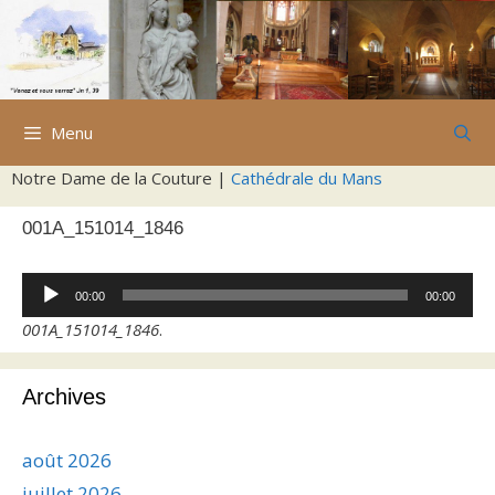
Aller
au
contenu
Menu
Notre Dame de la Couture |
Cathédrale du Mans
001A_151014_1846
Lecteur
00:00
00:00
audio
001A_151014_1846
.
Archives
août 2026
juillet 2026