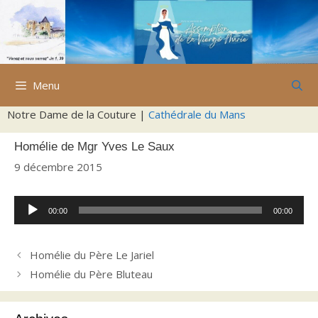
Aller
au
contenu
Menu
Notre Dame de la Couture |
Cathédrale du Mans
Homélie de Mgr Yves Le Saux
9 décembre 2015
Lecteur
00:00
00:00
audio
Homélie du Père Le Jariel
Homélie du Père Bluteau