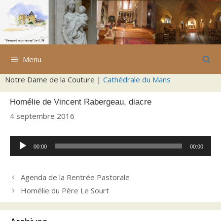
Aller
au
contenu
Menu
Notre Dame de la Couture |
Cathédrale du Mans
Homélie de Vincent Rabergeau, diacre
4 septembre 2016
Lecteur
00:00
00:00
audio
Agenda de la Rentrée Pastorale
Homélie du Père Le Sourt