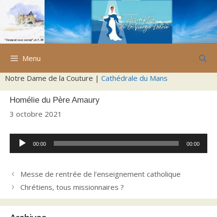
Aller
au
contenu
Menu
Notre Dame de la Couture |
Cathédrale du Mans
Homélie du Père Amaury
3 octobre 2021
Lecteur
00:00
00:00
audio
Messe de rentrée de l’enseignement catholique
Chrétiens, tous missionnaires ?