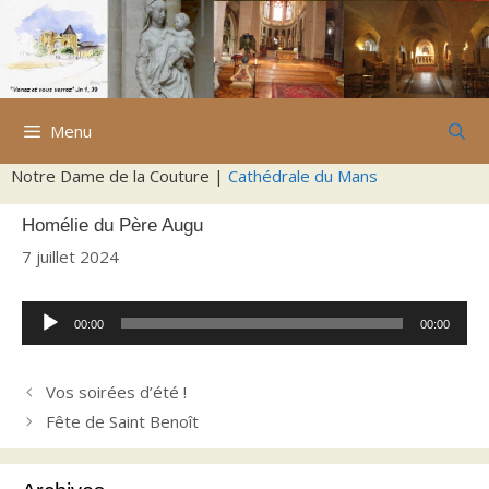
Aller
au
contenu
Menu
Notre Dame de la Couture |
Cathédrale du Mans
Homélie du Père Augu
7 juillet 2024
Lecteur
00:00
00:00
audio
Vos soirées d’été !
Fête de Saint Benoît