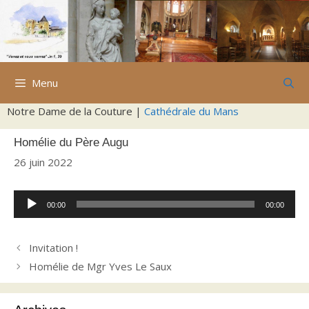
Aller
au
contenu
Menu
Notre Dame de la Couture |
Cathédrale du Mans
Homélie du Père Augu
26 juin 2022
Lecteur
00:00
00:00
audio
Invitation !
Homélie de Mgr Yves Le Saux