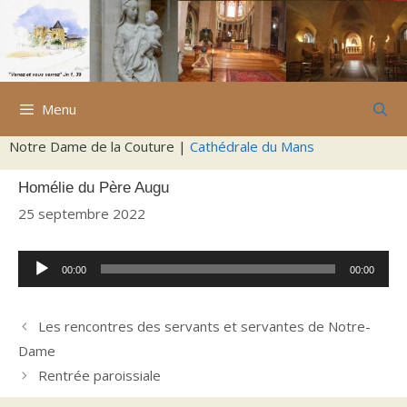
Aller
au
contenu
Menu
Notre Dame de la Couture |
Cathédrale du Mans
Homélie du Père Augu
25 septembre 2022
Lecteur
00:00
00:00
audio
Les rencontres des servants et servantes de Notre-
Dame
Rentrée paroissiale