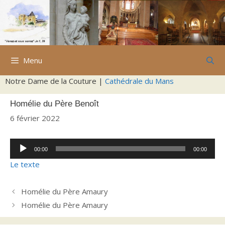
Aller
au
contenu
Menu
Notre Dame de la Couture |
Cathédrale du Mans
Homélie du Père Benoît
6 février 2022
Lecteur
00:00
00:00
audio
Le texte
Homélie du Père Amaury
Homélie du Père Amaury